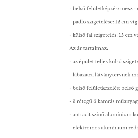
- belső felületképzés: mész -
- padló szigetelése: 12 cm v
- külső fal szigetelés: 15 c
Az ár tartalmaz:
- az épület teljes külső szig
- lábazatra látványtervnek m
- belső felületkezelés: belső g
- 3 rétegű 6 kamrás műanyag 
- antracit színű alumínium k
- elektromos alumínium redő