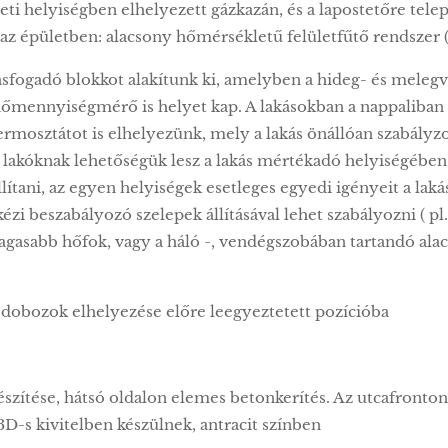
zeti helyiségben elhelyezett gázkazán, és a lapostetőre tele
 az épületben: alacsony hőmérsékletű felületfűtő rendszer 
kásfogadó blokkot alakítunk ki, amelyben a hideg- és melegv
őmennyiségmérő is helyet kap. A lakásokban a nappaliban 
rmosztátot is elhelyezünk, mely a lakás önállóan szabályzo
A lakóknak lehetőségük lesz a lakás mértékadó helyiségében
tani, az egyen helyiségek esetleges egyedi igényeit a laká
zi beszabályozó szelepek állításával lehet szabályozni ( pl.
asabb hőfok, vagy a háló -, vendégszobában tartandó ala
, dobozok elhelyezése előre leegyeztetett pozícióba
észítése, hátsó oldalon elemes betonkerítés. Az utcafronton
D-s kivitelben készülnek, antracit színben