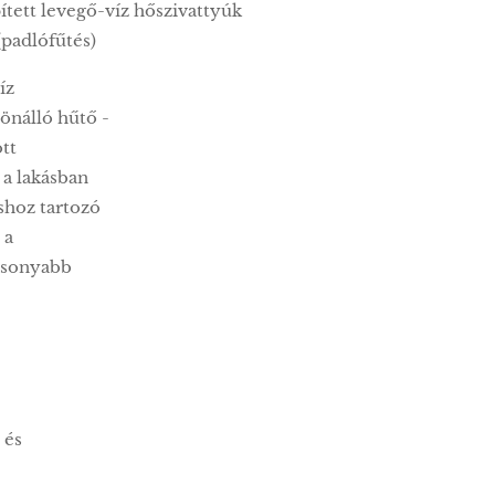
pített levegő-víz hőszivattyúk
(padlófűtés)
íz
önálló hűtő -
tt
 a lakásban
shoz tartozó
 a
csonyabb
 és