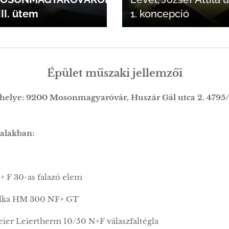
III. ütem
1. koncepció
Épület műszaki jellemzői
 helye: 9200 Mosonmagyaróvár, Huszár Gál utca 2. 4795/
alakban:
 + F 30-as falazó elem
 Silka HM 300 NF+ GT
Leier Leiertherm 10/50 N+F válaszfaltégla