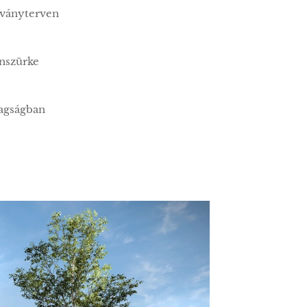
átványterven
onszürke
tagságban