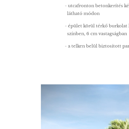
- utcafronton betonkerítés k
látható módon
- épület körül térkő burkolat
színben, 6 cm vastagságban
- a telken belül biztosított 