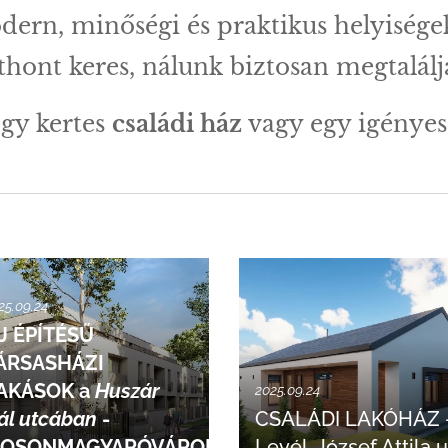
ern, minőségi és praktikus helyisége
thont keres, nálunk biztosan megtalálja
egy kertes
családi ház
vagy egy igénye
25.09.24
J ÉPÍTÉSŰ
ÁRSASHÁZI
AKÁSOK a
Huszár
2025.09.24
ál utcában
-
CSALÁDI LAKÓHÁZ 
OSONMAGYARÓVÁRON
Levél, József Attila u