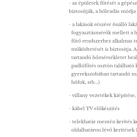
- az épületek fűtését a gépés
biztosítják, a hőleadás módja
- a lakások részére önálló la
fogyasztásmérők mellett a h
fűtő rendszerhez alkalmas te
működtetését is biztosítja. 
tartandó hőmérsékletet beállí
padlófűtés osztón található ké
gyerekszobában tartandó mag
hőfok, stb...)
- villany vezetékek kiépítése
- kábel TV előkészítés
- telekhatár mentén kerítés k
oldalhatáron lévő kerítések 3