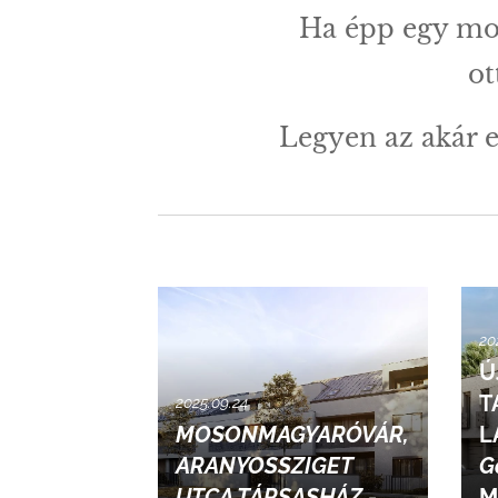
Ha épp egy mod
ot
Legyen az akár 
20
Ú
T
2025.09.24
MOSONMAGYARÓVÁR,
L
ARANYOSSZIGET
G
UTCA TÁRSASHÁZ -
M