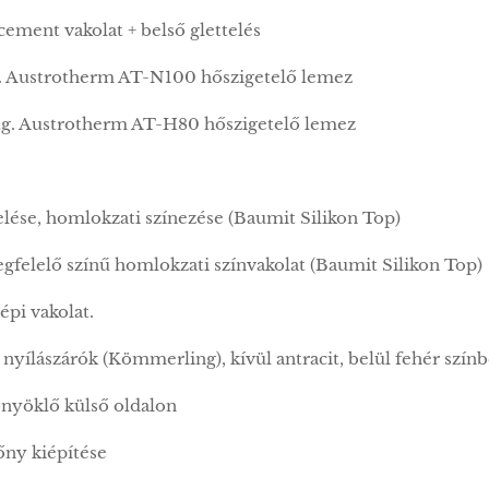
 cement vakolat + belső glettelés
tg. Austrotherm AT-N100 hőszigetelő lemez
m vtg. Austrotherm AT-H80 hőszigetelő lemez
etelése, homlokzati színezése (Baumit Silikon Top)
egfelelő színű homlokzati színvakolat (Baumit Silikon Top)
épi vakolat.
nyílászárók (Kömmerling), kívül antracit, belül fehér szín
önyöklő külső oldalon
ny kiépítése