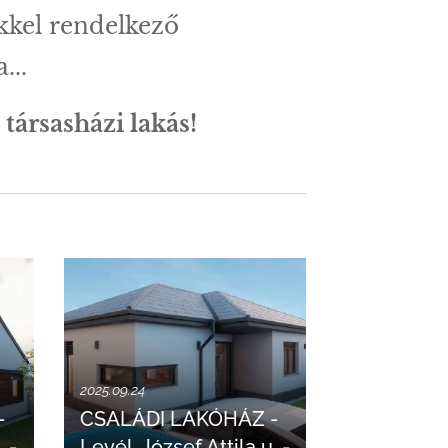
kkel rendelkező
...
s
társasházi lakás!
2025.09.24
-
CSALÁDI LAKÓHÁZ -
. -
Levél, József Attila u. -