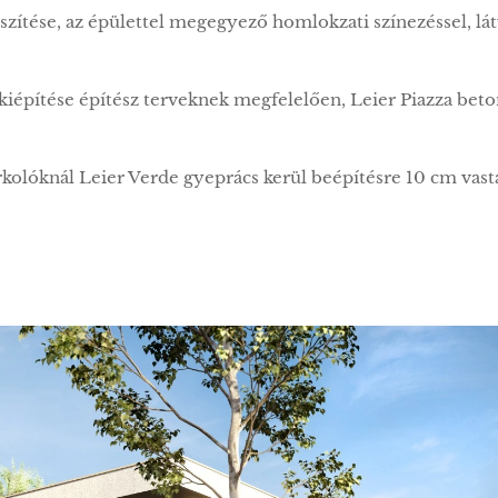
észítése, az épülettel megegyező homlokzati színezéssel, l
 kiépítése építész terveknek megfelelően, Leier Piazza bet
parkolóknál Leier Verde gyeprács kerül beépítésre 10 cm vas