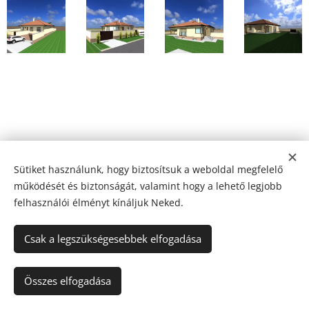
Sütiket használunk, hogy biztosítsuk a weboldal megfelelő
működését és biztonságát, valamint hogy a lehető legjobb
felhasználói élményt kínáljuk Neked.
© WEST-BUILDING Építőipari Szolgáltató Korlátolt
Felelősségű Társaság, Székhely: 9221 Levél Vasút u.9.
Csak a legszükségesebbek elfogadása
Cg. 08-09-021370, Cégbíróság: Győri Törvényszék
Cégbírósága
Összes elfogadása
Az oldalt a
Webnode
működteti
Sütik