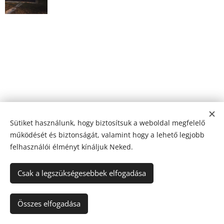
Sütiket használunk, hogy biztosítsuk a weboldal megfelelő
működését és biztonságát, valamint hogy a lehető legjobb
felhasználói élményt kínáljuk Neked.
© WEST-BUILDING Építőipari Szolgáltató Korlátolt
Felelősségű Társaság, Székhely: 9221 Levél Vasút u.9.
Csak a legszükségesebbek elfogadása
Cg. 08-09-021370, Cégbíróság: Győri Törvényszék
Cégbírósága
Összes elfogadása
Az oldalt a
Webnode
működteti
Sütik