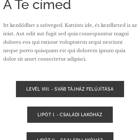
A Te címed
Itt kezdődhet a szöveged. Kattints ide, és kezdheted is az
írást. Aut odit aut fugit sed quia consequuntur magni
dolores eos qui ratione voluptatem sequi nesciunt
neque porro quisquam est qui dolorem ipsum quia
dolor sit amet consectetur adipisci.
LEVÉL VIII. - SVÁB TÁJHÁZ FELÚJÍTÁSA
LIPÓT I. - CSALÁDI LAKÓHÁZ